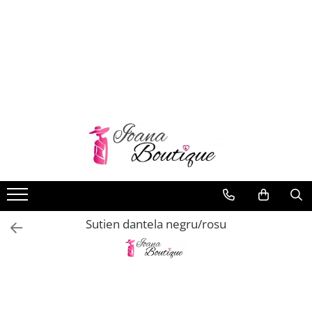
LENJERIE INTIMA
Lenjerie sexy
Barbati
Boxeri brazilieni
Bustiere
Chiloti brazilieni
Chiloti clasici
Chiloti tanga
Sutien dantela negru/rosu
Compleuri & body-uri
Costume de baie
Halate pareo
Maiouri dama