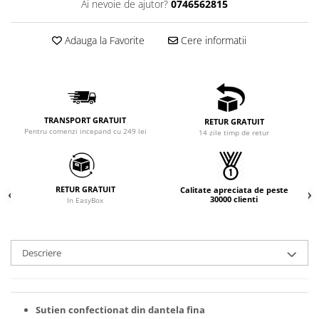
Ai nevoie de ajutor?
0746562815
Adauga la Favorite
Cere informatii
TRANSPORT GRATUIT
RETUR GRATUIT
Pentru comenzi incepand cu 249 lei
14 zile timp de retur
RETUR GRATUIT
Calitate apreciata de peste
30000 clienti
In EasyBox
Descriere
Sutien confectionat din dantela fina