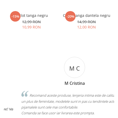
Chilot tanga negru
Chilot tanga dantela negru
-15%
-20%
12,99 RON
14,99 RON
10,99 RON
12,00 RON
M C
M Cristina
Recomand aceste produse, lenjeria intima este de calitate, ofera
un plus de feminitate, modelele sunt in pas cu tendintele actuale, iar
pijamalele sunt cele mai confortabile.
Comanda se face usor iar livrarea este prompta.