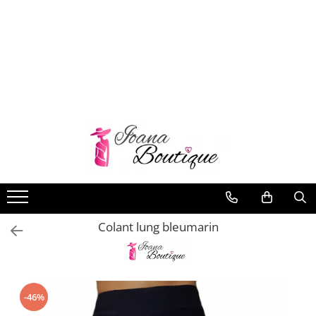
LENJERIE INTIMA
Lenjerie sexy
Barbati
Boxeri brazilieni
Bustiere
Chiloti brazilieni
Chiloti clasici
Chiloti tanga
Colant lung bleumarin
Compleuri & body-uri
Costume de baie
Halate pareo
Maiouri dama
-46%