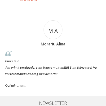
M A
Morariu Alina
u
Buna ziua!
p
Am primit produsele, sunt foarte mulțumită! Sunt faine tare! Va
C
voi recomanda cu drag mai departe!
O zi minunata!
NEWSLETTER