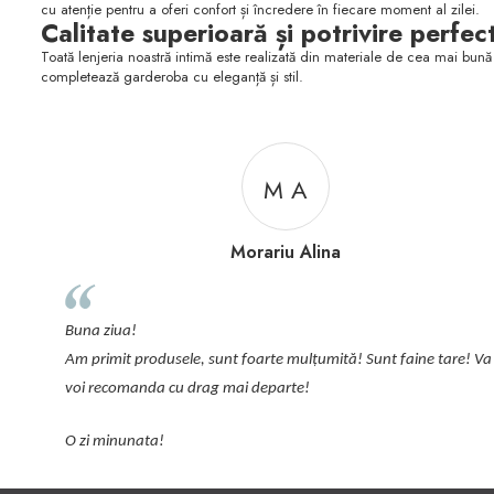
cu atenție pentru a oferi confort și încredere în fiecare moment al zilei.
Calitate superioară și potrivire perfec
Toată lenjeria noastră intimă este realizată din materiale de cea mai bună 
completează garderoba cu eleganță și stil.
M C
M Cristina
Recomand aceste produse, lenjeria intima este de calitate, ofer
plus de feminitate, modelele sunt in pas cu tendintele actuale, iar
pijamalele sunt cele mai confortabile.
tare! Va
Comanda se face usor iar livrarea este prompta.