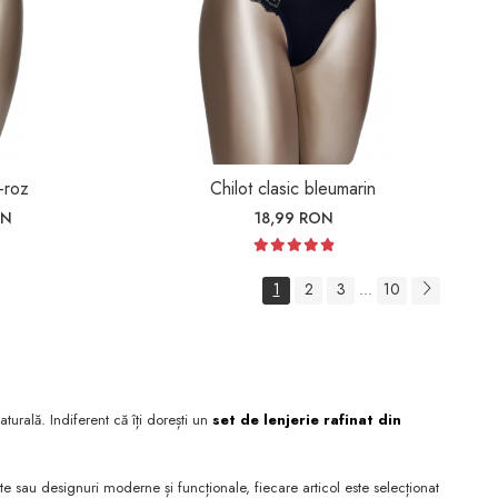
r-roz
Chilot clasic bleumarin
ON
18,99 RON
1
2
3
10
...
urală. Indiferent că îți dorești un
set de lenjerie rafinat din
ate sau designuri moderne și funcționale, fiecare articol este selecționat