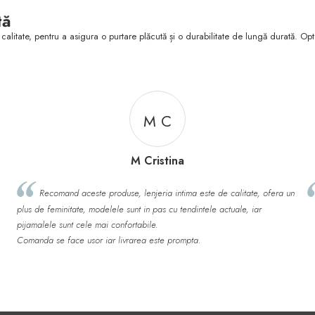
tă
calitate, pentru a asigura o purtare plăcută și o durabilitate de lungă durată. Opt
T L
Tranc Loredana
a un
Calitate excelenta a produselor ! Foarte mulțumită