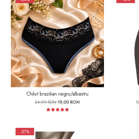
Maiouri dama
Sutiene
Chilot brazilian negru/albastru
24,99 RON
19,00 RON
1
-21%