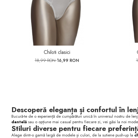
Chiloti clasici
18,99 RON
16,99 RON
Descoperă eleganța și confortul în len
Bucură-te de o experiență de cumpărături unică în universul nostru de lenje
dantelă
sau o opțiune mai casual pentru fiecare zi, vei găsi la noi modele
Stiluri diverse pentru fiecare preferinț
Alege dintr-o gamă largă de modele și culori, de la sutiene push-up la
c