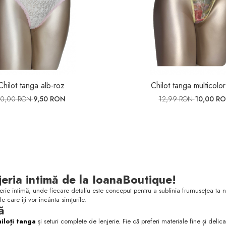
Chilot tanga alb-roz
Chilot tanga multicolo
10,00 RON
9,50 RON
12,99 RON
10,00 R
jeria intimă de la IoanaBoutique!
rie intimă, unde fiecare detaliu este conceput pentru a sublinia frumusețea ta nat
 care îți vor încânta simțurile.
ă
hiloți tanga
și seturi complete de lenjerie. Fie că preferi materiale fine și delic