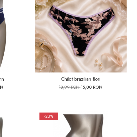
in
Chilot brazilian flori
ON
18,99 RON
15,00 RON
-23%