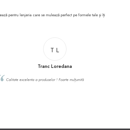
ează pentru lenjeria care se mulează perfect pe formele tale și îți
B C
Bucurestean Cristina
RECOMAND CU DRAG! SUPER MULȚUMITĂ ȘI DE MODELE, ȘI DE
PREȚ ȘI DE CALITATEA MATERIALELOR. LIVRARE RAPIDĂ. MULȚUMESC!