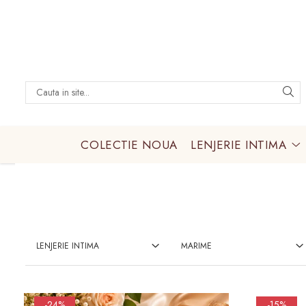
LENJERIE INTIMA
Lenjerie sexy
Barbati
Boxeri brazilieni
COLECTIE NOUA
LENJERIE INTIMA
Bustiere
Chiloti brazilieni
Chiloti clasici
Chiloti tanga
Compleuri & body-uri
LENJERIE INTIMA
MARIME
Costume de baie
Halate pareo
-24%
-15%