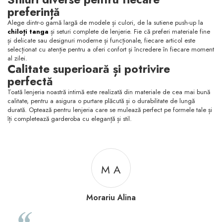
preferință
Alege dintr-o gamă largă de modele și culori, de la sutiene push-up la
chiloți tanga
și seturi complete de lenjerie. Fie că preferi materiale fine
și delicate sau designuri moderne și funcționale, fiecare articol este
selecționat cu atenție pentru a oferi confort și încredere în fiecare moment
al zilei.
Calitate superioară și potrivire
perfectă
Toată lenjeria noastră intimă este realizată din materiale de cea mai bună
calitate, pentru a asigura o purtare plăcută și o durabilitate de lungă
durată. Optează pentru lenjeria care se mulează perfect pe formele tale și
îți completează garderoba cu eleganță și stil.
M C
M Cristina
Recomand aceste produse, lenjeria intima este de calitate,