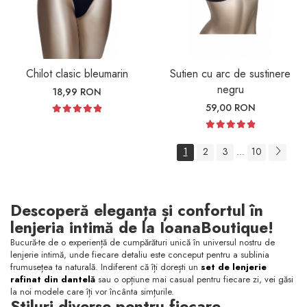
Chilot clasic bleumarin
Sutien cu arc de sustinere
negru
18,99 RON
59,00 RON
1
2
3
10
...
Descoperă eleganța și confortul în
lenjeria intimă de la IoanaBoutique!
Bucură-te de o experiență de cumpărături unică în universul nostru de
lenjerie intimă, unde fiecare detaliu este conceput pentru a sublinia
frumusețea ta naturală. Indiferent că îți dorești un
set de lenjerie
rafinat din dantelă
sau o opțiune mai casual pentru fiecare zi, vei găsi
la noi modele care îți vor încânta simțurile.
Stiluri diverse pentru fiecare