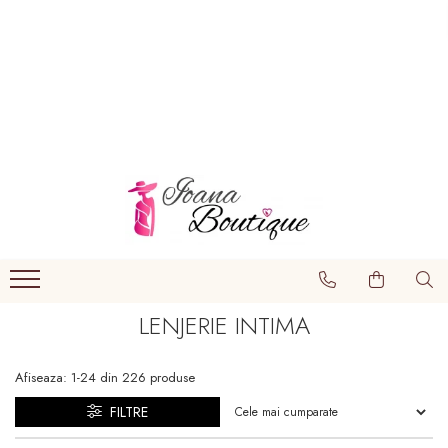
LENJERIE INTIMA
Lenjerie sexy
Barbati
Boxeri brazilieni
Bustiere
Chiloti brazilieni
Chiloti clasici
LENJERIE INTIMA
Chiloti tanga
Compleuri & body-uri
Afiseaza:
1-
24
din
226
produse
Costume de baie
FILTRE
Halate pareo