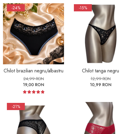
Maiouri dama
-24%
-15%
Sutiene
Chilot brazilian negru/albastru
Chilot tanga negru
24,99 RON
12,99 RON
19,00 RON
10,99 RON
-21%