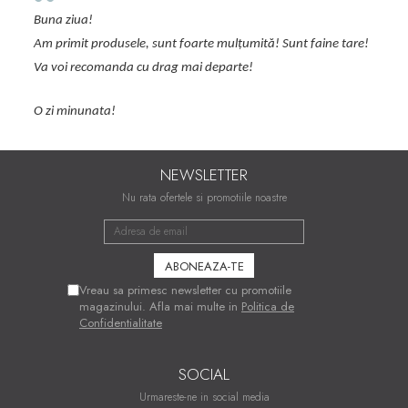
ofera un plus de feminitate, modelele sunt in pas cu tendintele
actuale, iar pijamalele sunt cele mai confortabile.
are!
Comanda se face usor iar livrarea este prompta.
NEWSLETTER
Nu rata ofertele si promotiile noastre
Vreau sa primesc newsletter cu promotiile
magazinului. Afla mai multe in
Politica de
Confidentialitate
SOCIAL
Urmareste-ne in social media