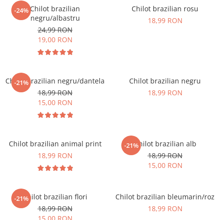
Sutiene
Chilot brazilian
Chilot brazilian rosu
-24%
negru/albastru
18,99 RON
24,99 RON
19,00 RON
Chilot brazilian negru/dantela
Chilot brazilian negru
-21%
18,99 RON
18,99 RON
15,00 RON
Chilot brazilian animal print
Chilot brazilian alb
-21%
18,99 RON
18,99 RON
15,00 RON
Chilot brazilian flori
Chilot brazilian bleumarin/roz
-21%
18,99 RON
18,99 RON
15,00 RON