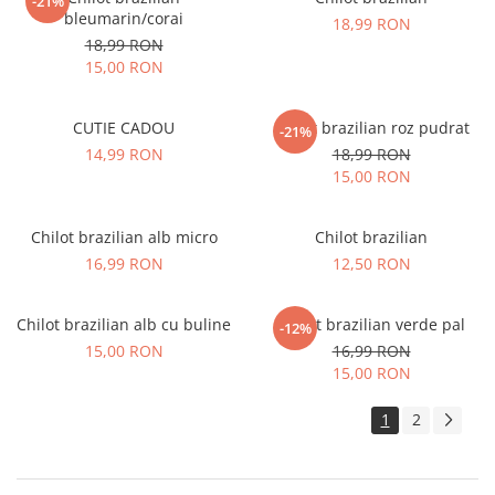
-21%
bleumarin/corai
18,99 RON
18,99 RON
15,00 RON
CUTIE CADOU
Chilot brazilian roz pudrat
-21%
14,99 RON
18,99 RON
15,00 RON
Chilot brazilian alb micro
Chilot brazilian
16,99 RON
12,50 RON
Chilot brazilian alb cu buline
Chilot brazilian verde pal
-12%
15,00 RON
16,99 RON
15,00 RON
1
2